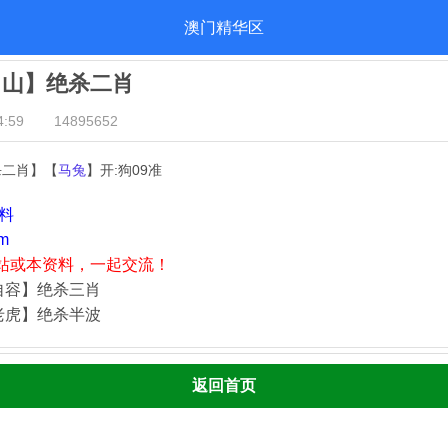
澳门精华区
出山】绝杀二肖
:59
14895652
杀二肖】【
马兔
】开:狗09准
资料
m
站或本资料，一起交流！
自容】绝杀三肖
老虎】绝杀半波
返回首页