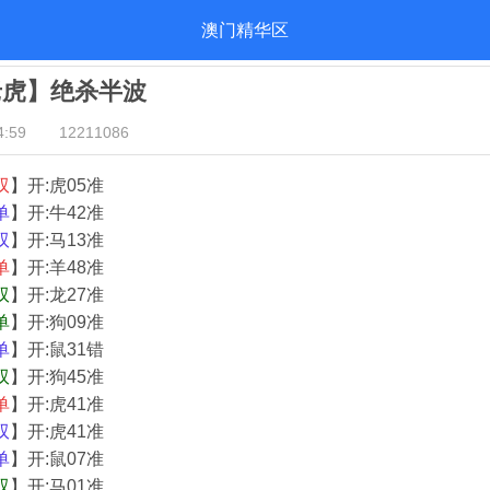
澳门精华区
老虎】绝杀半波
:59
12211086
双
】开:虎05准
单
】开:牛42准
双
】开:马13准
单
】开:羊48准
双
】开:龙27准
单
】开:狗09准
单
】开:鼠31错
双
】开:狗45准
单
】开:虎41准
双
】开:虎41准
单
】开:鼠07准
双
】开:马01准