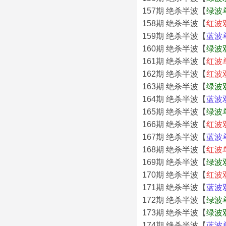
157期 绝杀半波【
绿波
158期 绝杀半波【
红波
159期 绝杀半波【
蓝波
160期 绝杀半波【
绿波
161期 绝杀半波【
红波
162期 绝杀半波【
红波
163期 绝杀半波【
绿波
164期 绝杀半波【
蓝波
165期 绝杀半波【
绿波
166期 绝杀半波【
红波
167期 绝杀半波【
蓝波
168期 绝杀半波【
红波
169期 绝杀半波【
绿波
170期 绝杀半波【
红波
171期 绝杀半波【
蓝波
172期 绝杀半波【
绿波
173期 绝杀半波【
绿波
174期 绝杀半波【
蓝波