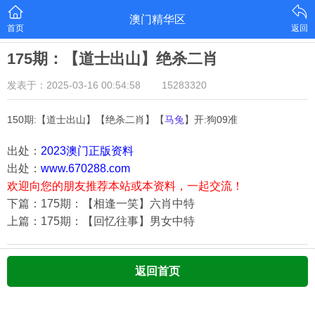
澳门精华区
首页
返回
175期：【道士出山】绝杀二肖
发表于：2025-03-16 00:54:58
15283320
150期:【道士出山】【绝杀二肖】【
马兔
】开:狗09准
出处：
2023澳门正版资料
出处：
www.670288.com
欢迎向您的朋友推荐本站或本资料，一起交流！
下篇：175期：【相逢一笑】六肖中特
上篇：175期：【回忆往事】男女中特
返回首页