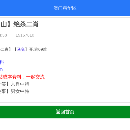
澳门精华区
出山】绝杀二肖
:58
15157610
杀二肖】【
马兔
】开:狗09准
资料
m
站或本资料，一起交流！
一笑】六肖中特
往事】男女中特
返回首页