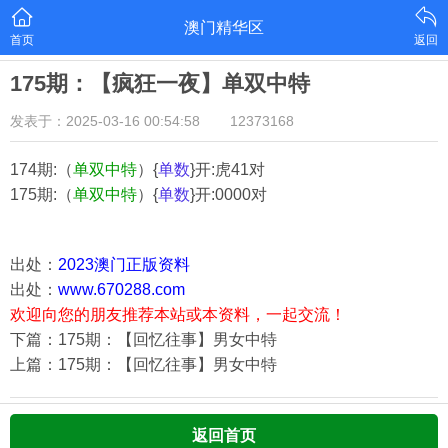
澳门精华区
首页
返回
175期：【疯狂一夜】单双中特
发表于：2025-03-16 00:54:58
12373168
174期:（
单双中特
）{
单数
}开:虎41对
175期:（
单双中特
）{
单数
}开:0000对
出处：
2023澳门正版资料
出处：
www.670288.com
欢迎向您的朋友推荐本站或本资料，一起交流！
下篇：175期：【回忆往事】男女中特
上篇：175期：【回忆往事】男女中特
返回首页