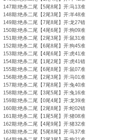
147期:绝杀二尾【5尾8尾】开:马13准
148期:绝杀二尾【2尾3尾】开:羊48准
149期:绝杀二尾【7尾8尾】开:龙27错
150期:绝杀二尾【4尾6尾】开:狗09准
151期:绝杀二尾【2尾3尾】开:鼠31准
152期:绝杀二尾【6尾8尾】开:狗45准
153期:绝杀二尾【4尾6尾】开:虎41准
154期:绝杀二尾【1尾2尾】开:虎41错
155期:绝杀二尾【6尾8尾】开:鼠07准
156期:绝杀二尾【2尾3尾】开:马01准
157期:绝杀二尾【7尾8尾】开:兔40准
158期:绝杀二尾【3尾5尾】开:兔16准
159期:绝杀二尾【0尾4尾】开:龙39准
160期:绝杀二尾【2尾8尾】开:蛇02错
161期:绝杀二尾【1尾5尾】开:猪08准
162期:绝杀二尾【4尾9尾】开:猪32准
163期:绝杀二尾【5尾8尾】开:马37准
164期:绝杀二尾【2尾3尾】开:狗21准