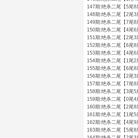
147期:绝杀二尾【5尾8
148期:绝杀二尾【2尾3
149期:绝杀二尾【7尾8
150期:绝杀二尾【4尾6
151期:绝杀二尾【2尾3
152期:绝杀二尾【6尾8
153期:绝杀二尾【4尾6
154期:绝杀二尾【1尾2
155期:绝杀二尾【6尾8
156期:绝杀二尾【2尾3
157期:绝杀二尾【7尾8
158期:绝杀二尾【3尾5
159期:绝杀二尾【0尾4
160期:绝杀二尾【2尾8
161期:绝杀二尾【1尾5
162期:绝杀二尾【4尾9
163期:绝杀二尾【5尾8
164期:绝杀二尾【2尾3