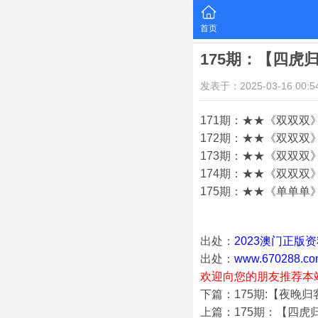
首页
175期：【四虎
发表于：2025-03-16 00:54
171期：★★《双双双
172期：★★《双双双
173期：★★《双双双
174期：★★《双双双
175期：★★《单单单》
出处：
2023澳门正版
出处：
www.670288.co
欢迎向您的朋友推荐本
下篇：175期:【夜晚
上篇：175期：【四虎