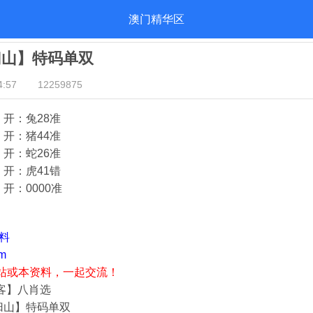
澳门精华区
归山】特码单双
:57
12259875
》开：兔28
准
》开：猪44
准
》开：蛇26
准
》开：虎41错
开：000
0准
资料
m
站或本资料，一起交流！
归客】八肖选
归山】特码单双