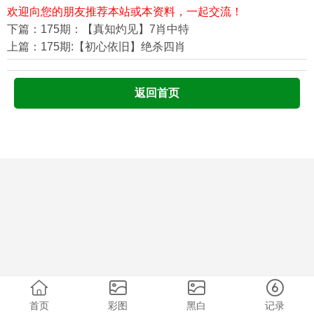
欢迎向您的朋友推荐本站或本资料，一起交流！
下篇：175期：【真知灼见】7肖中特
上篇：175期:【初心依旧】绝杀四肖
返回首页
首页
彩图
黑白
记录