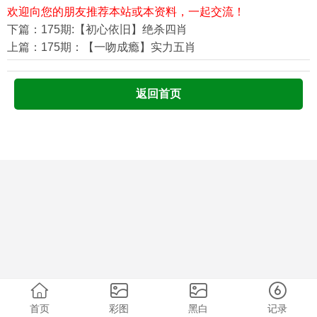
欢迎向您的朋友推荐本站或本资料，一起交流！
下篇：175期:【初心依旧】绝杀四肖
上篇：175期：【一吻成瘾】实力五肖
返回首页
首页
彩图
黑白
记录