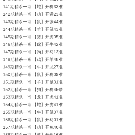
141期精杀一肖 【蛇】开狗33准
142期精杀一肖 【鸡】开猴23准
143期精杀一肖 【鼠】开张44准
144期精杀一肖 【羊】开鼠43准
145期精杀一肖 【猪】开虎05准
146期精杀一肖 【虎】开牛42准
147期精杀一肖 【狗】开马13准
148期精杀一肖 【鸡】开羊48准
149期精杀一肖 【牛】开龙27准
150期精杀一肖 【鼠】开狗09准
151期精杀一肖 【羊】开鼠31准
152期精杀一肖 【狗】开狗45错
153期精杀一肖 【龙】开虎41准
154期精杀一肖 【蛇】开虎41准
155期精杀一肖 【牛】开鼠07准
156期精杀一肖 【鼠】开马01准
157期精杀一肖 【鸡】开兔40准
158期精杀一肖 【羊】开兔16准