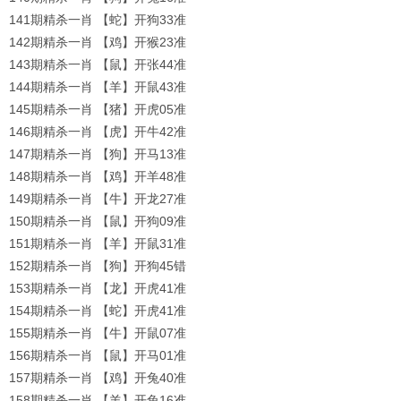
141期精杀一肖 【蛇】开狗33准
142期精杀一肖 【鸡】开猴23准
143期精杀一肖 【鼠】开张44准
144期精杀一肖 【羊】开鼠43准
145期精杀一肖 【猪】开虎05准
146期精杀一肖 【虎】开牛42准
147期精杀一肖 【狗】开马13准
148期精杀一肖 【鸡】开羊48准
149期精杀一肖 【牛】开龙27准
150期精杀一肖 【鼠】开狗09准
151期精杀一肖 【羊】开鼠31准
152期精杀一肖 【狗】开狗45错
153期精杀一肖 【龙】开虎41准
154期精杀一肖 【蛇】开虎41准
155期精杀一肖 【牛】开鼠07准
156期精杀一肖 【鼠】开马01准
157期精杀一肖 【鸡】开兔40准
158期精杀一肖 【羊】开兔16准