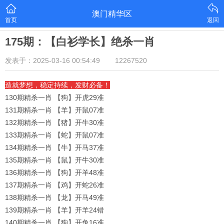
澳门精华区
首页
返回
175期：【白衫学长】绝杀一肖
发表于：2025-03-16 00:54:49
12267520
造就梦想，稳定持续，发财必备！
130期精杀一肖 【狗】开虎29准
131期精杀一肖 【羊】开鼠07准
132期精杀一肖 【猪】开牛30准
133期精杀一肖 【蛇】开鼠07准
134期精杀一肖 【牛】开马37准
135期精杀一肖 【鼠】开牛30准
136期精杀一肖 【狗】开羊48准
137期精杀一肖 【鸡】开蛇26准
138期精杀一肖 【龙】开马49准
139期精杀一肖 【羊】开羊24错
140期精杀一肖 【狗】开兔16准