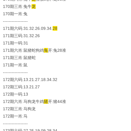
170
期三肖:兔牛
龙
170
期一肖:兔
-----------------
171期六码:31.32.26.09.34.
28
171期三码:
31.32.26
171期一码:31
171期六肖:鼠猪蛇狗鸡
兔
开:兔28准
171期三肖:鼠猪蛇
171期一肖:鼠
-----------------
172期六码:13.21.27.18.34.32
172期三码:
13.21.27
172期一码:13
172期六肖:马狗龙牛鸡
猪
开:猪44准
172期三肖:马狗龙
172期一肖:马
-----------------
173期六码:27.25.19.09.28.34